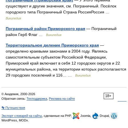
Пограничный (Приморский край)
— У этого термина
существуют и другие значения, см. Пограничный. Посёлок
городского типа Пограничный Страна РоссияРоссия …
Википедия
Пограничный район Приморского края
— Пограничный
район Герб Флаг …
Википедия
Территориальное деление Приморского края
—
определено краевыми законами в 2004 году. Являясь
самостоятельным субъектом Российской Федерации,
Приморский край включает в себя 12 городских округов и 22
муниципальных района, на территории которых располагаются
29 городских поселений и 116… …
Википедия
© Академик, 2000-2026
18+
Обратная связь:
Техподдержка
,
Реклама на сайте
👣 Путешествия
Экспорт словарей на сайты
, сделанные на PHP,
Joomla,
Drupal,
WordPress, MODx.