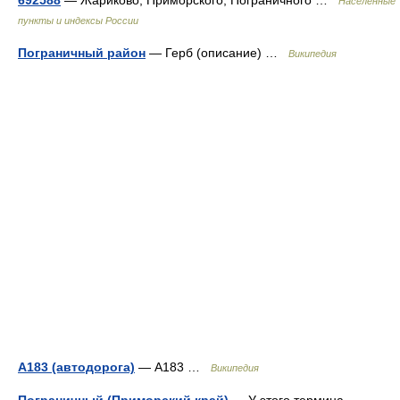
692588
— Жариково, Приморского, Пограничного …
Населённые
пункты и индексы России
Пограничный район
— Герб (описание) …
Википедия
А183 (автодорога)
— А183 …
Википедия